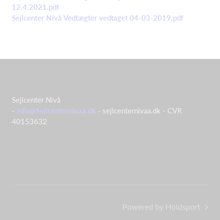
12.4.2021.pdf
Sejlcenter Nivå Vedtægter vedtaget 04-03-2019.pdf
Sejlcenter Nivå
-
info@Sejlcenternivaa.dk
- sejlcenternivaa.dk - CVR
40153632
Powered by Holdsport