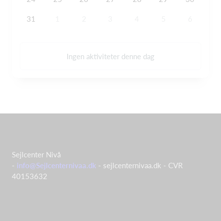
31
1
2
3
4
5
6
Ingen aktiviteter denne dag
Sejlcenter Nivå
-
info@Sejlcenternivaa.dk
- sejlcenternivaa.dk - CVR
40153632