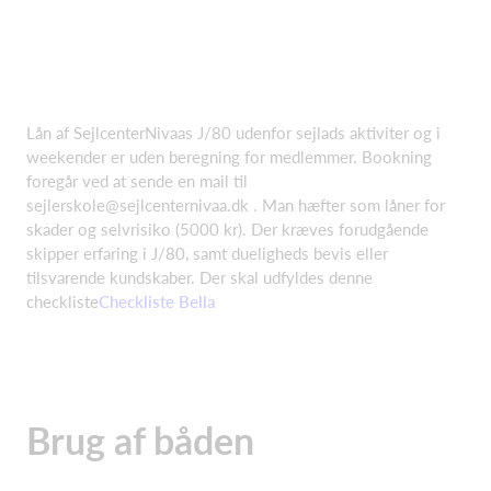
Lån af SejlcenterNivaas J/80 udenfor sejlads aktiviter og i
weekender er uden beregning for medlemmer. Bookning
foregår ved at sende en mail til
sejlerskole@sejlcenternivaa.dk . Man hæfter som låner for
skader og selvrisiko (5000 kr). Der kræves forudgående
skipper erfaring i J/80, samt dueligheds bevis eller
tilsvarende kundskaber. Der skal udfyldes denne
checkliste
Checkliste Bella
Brug af båden