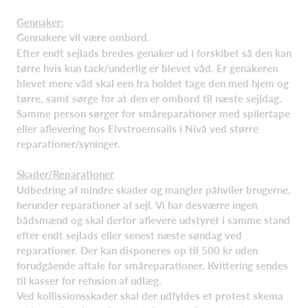
Gennaker:
Gennakere vil være ombord.
Efter endt sejlads bredes genaker ud i forskibet så den kan
tørre hvis kun tack/underlig er blevet våd. Er genakeren
blevet mere våd skal een fra holdet tage den med hjem og
tørre, samt sørge for at den er ombord til næste sejldag.
Samme person sørger for småreparationer med spilertape
eller aflevering hos Elvstroemsails i Nivå ved større
reparationer/syninger.
Skader/Reparationer
Udbedring af mindre skader og mangler påhviler brugerne,
herunder reparationer af sejl. Vi har desværre ingen
bådsmænd og skal derfor aflevere udstyret i samme stand
efter endt sejlads eller senest næste søndag ved
reparationer. Der kan disponeres op til 500 kr uden
forudgående aftale for småreparationer. Kvittering sendes
til kasser for refusion af udlæg.
Ved kollissionsskader skal der udfyldes et protest skema