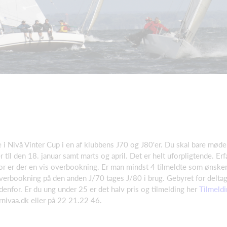
 i Nivå Vinter Cup i en af klubbens J70 og J80'er. Du skal bare møde
 til den 18. januar samt marts og april. Det er helt uforpligtende. E
rfor er der en vis overbookning. Er man mindst 4 tilmeldte som ønsker
verbookning på den anden J/70 tages J/80 i brug. Gebyret for delta
enfor. Er du ung under 25 er det halv pris og tilmelding her
Tilmeldi
rnivaa.dk eller på 22 21.22 46.