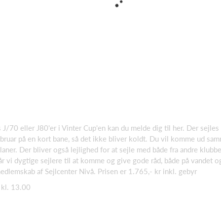
 J/70 eller J80'er i Vinter Cup'en kan du melde dig til her. Der sejle
ebruar på en kort bane, så det ikke bliver koldt. Du vil komme ud 
aner. Der bliver også lejlighed for at sejle med både fra andre klubbe
 får vi dygtige sejlere til at komme og give gode råd, både på vandet 
dlemskab af Sejlcenter Nivå. Prisen er 1.765,- kr inkl. gebyr
 kl. 13.00